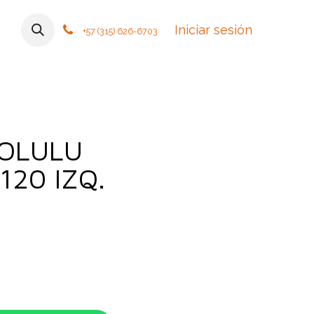
mos
Contáctanos
Foro
Cursos
Iniciar sesión
Tiendas
Política
+57 (315) 626-6703
OLULU
120 IZQ.