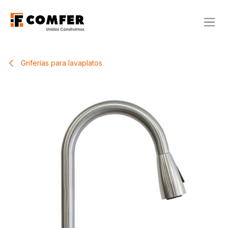
Ir al contenido
Griferías para lavaplatos