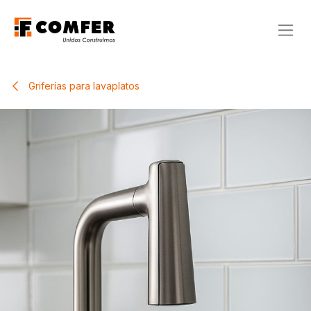
Ir al contenido
Griferías para lavaplatos