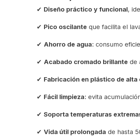
✔
Diseño práctico y funcional
, i
✔
Pico oscilante
que facilita el la
✔
Ahorro de agua
: consumo eficie
✔
Acabado cromado brillante
de a
✔
Fabricación en plástico de alta
✔
Fácil limpieza
: evita acumulació
✔
Soporta temperaturas extrema
✔
Vida útil prolongada
de hasta 5