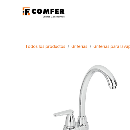
Ir al contenido
Promociones
Aca
Todos los productos
Griferías
Griferías para lava