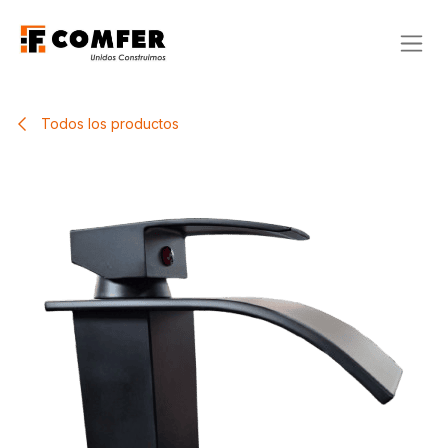
Ir al contenido
Todos los productos