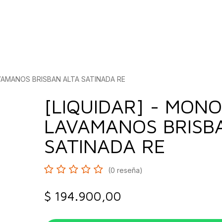
bados
Construcción
Inspírate
Quiénes so
VAMANOS BRISBAN ALTA SATINADA RE
[LIQUIDAR] - MON
LAVAMANOS BRISB
SATINADA RE
(0 reseña)
$
194.900,00