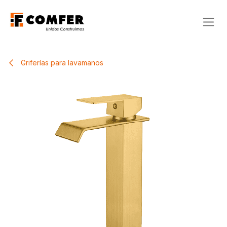
Ir al contenido
Griferías para lavamanos