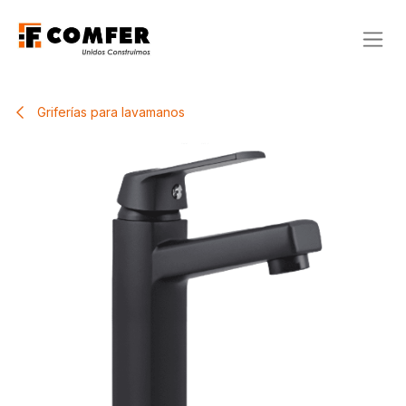
Ir al contenido
Griferías para lavamanos