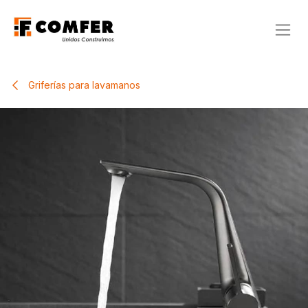
Ir al contenido
Griferías para lavamanos