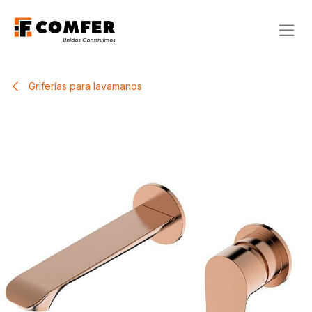
Ir al contenido
Griferías para lavamanos