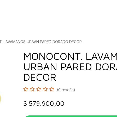
bados
Construcción
Inspírate
Quiénes so
. LAVAMANOS URBAN PARED DORADO DECOR
MONOCONT. LAVA
URBAN PARED DO
DECOR
(0 reseña)
$
579.900,00