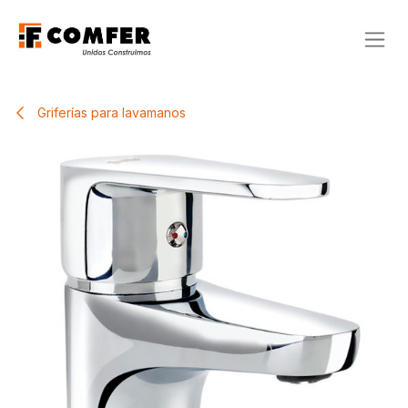
Ir al contenido
Griferías para lavamanos