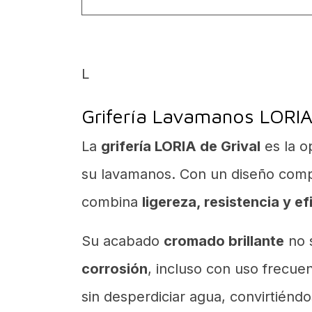
L
Grifería Lavamanos LORIA 
La
grifería LORIA de Grival
es la o
su lavamanos. Con un diseño comp
combina
ligereza, resistencia y ef
Su acabado
cromado brillante
no s
corrosión
, incluso con uso frecue
sin desperdiciar agua, convirtién