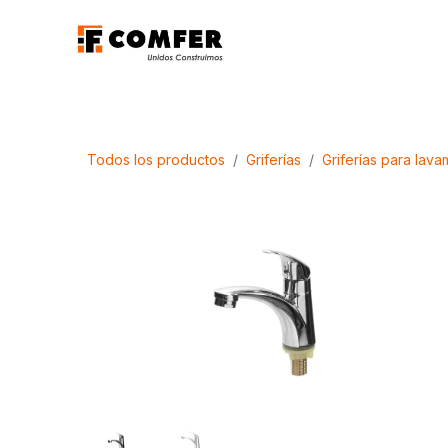
Ir al contenido
Promociones
Aca
Todos los productos
Griferías
Griferías para lav