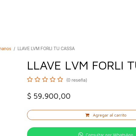
bados
Construcción
Inspírate
Quiénes so
amanos
LLAVE LVM FORLI TU CASSA
LLAVE LVM FORLI 
(0 reseña)
$
59.900,00
Agregar al carrito
Consultar por WhatsApp