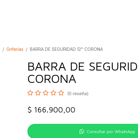
bados
Construcción
Inspírate
Quiénes so
Griferías
BARRA DE SEGURIDAD 12" CORONA
BARRA DE SEGURID
CORONA
(0 reseña)
$
166.900,00
Consultar por WhatsApp