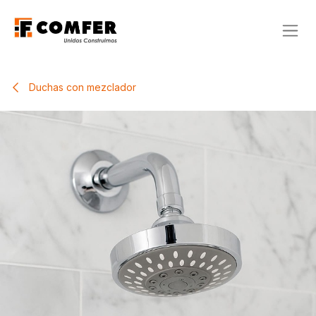
Ir al contenido
Duchas con mezclador