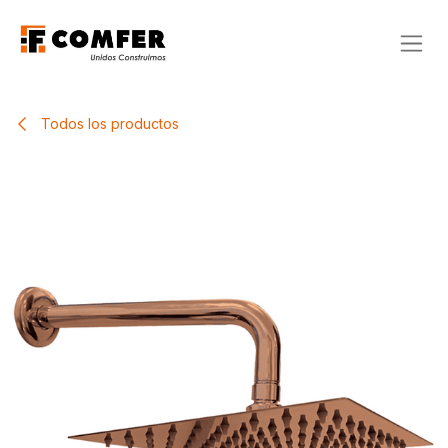
Ir al contenido
Todos los productos