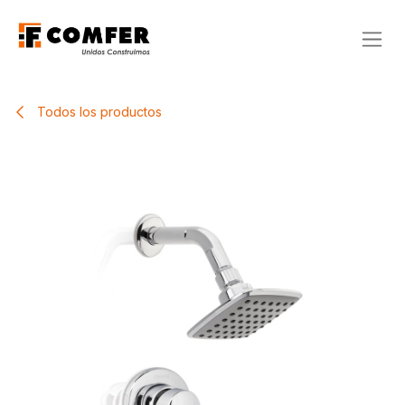
Ir al contenido
Todos los productos