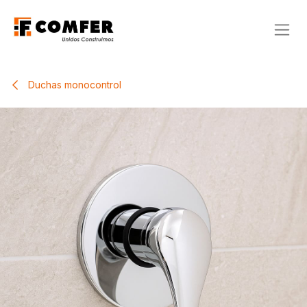
Ir al contenido
Duchas monocontrol