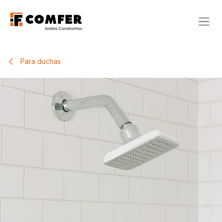
Ir al contenido
Para duchas