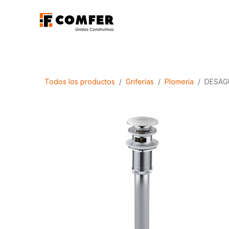
Ir al contenido
Promociones
Aca
Todos los productos
Griferías
Plomería
DESAG