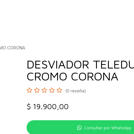
bados
Construcción
Inspírate
Quiénes so
OMO CORONA
DESVIADOR TELED
CROMO CORONA
(0 reseña)
$
19.900,00
Consultar por WhatsApp