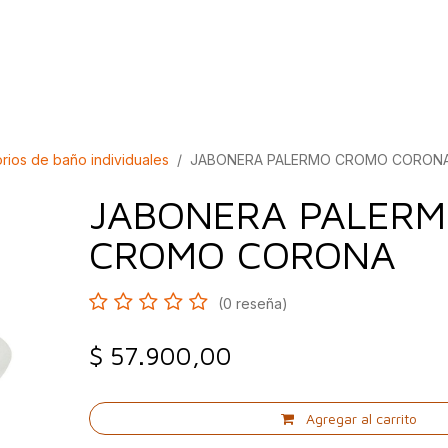
bados
Construcción
Inspírate
Quiénes so
rios de baño individuales
JABONERA PALERMO CROMO CORON
JABONERA PALER
CROMO CORONA
(0 reseña)
$
57.900,00
Agregar al carrito