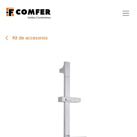
Ir al contenido
Kit de accesorios