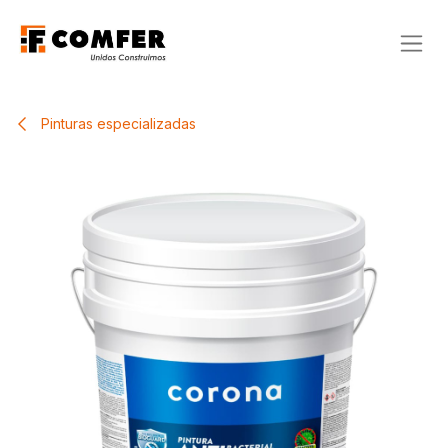
Ir al contenido
Pinturas especializadas