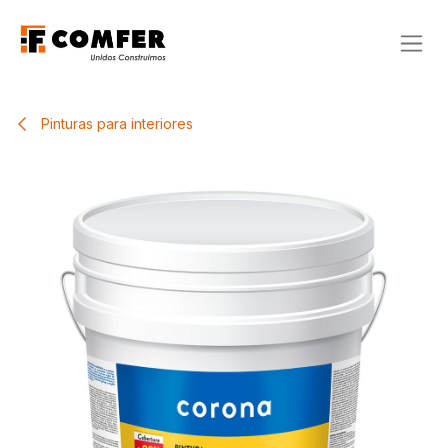
Ir al contenido
Pinturas para interiores