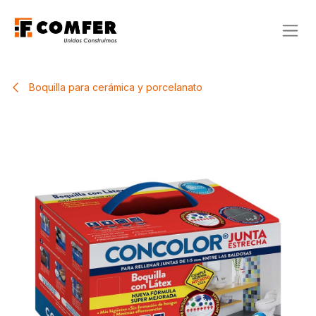
Ir al contenido
Boquilla para cerámica y porcelanato