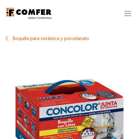
Ir al contenido
Boquilla para cerámica y porcelanato