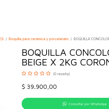
bados
Construcción
Inspírate
Quiénes so
ES
Boquilla para cerámica y porcelanato
BOQUILLA CONCOLOR
BOQUILLA CONCOL
BEIGE X 2KG CORO
(0 reseña)
$
39.900,00
Consultar por WhatsApp