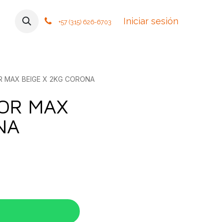
mos
Contáctanos
Foro
Cursos
Iniciar sesión
Tiendas
Política
+57 (315) 626-6703
 MAX BEIGE X 2KG CORONA
OR MAX
NA