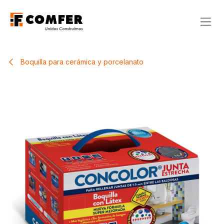
Ir al contenido
Boquilla para cerámica y porcelanato