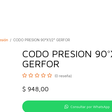
bados
Construcción
Inspírate
Quiénes so
esión
CODO PRESION 90°X1/2" GERFOR
CODO PRESION 90°
GERFOR
(0 reseña)
$
948,00
Consultar por WhatsApp