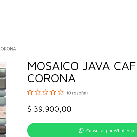
bados
Construcción
Inspírate
Quiénes so
 CORONA
MOSAICO JAVA CAF
CORONA
(0 reseña)
$
39.900,00
Consultar por WhatsApp