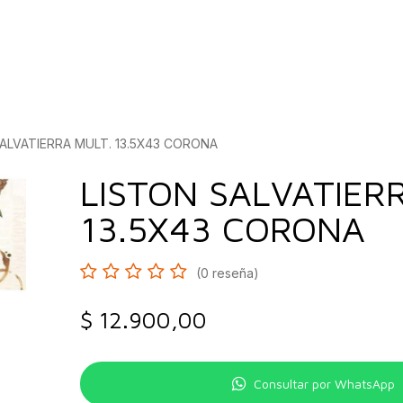
bados
Construcción
Inspírate
Quiénes so
ALVATIERRA MULT. 13.5X43 CORONA
LISTON SALVATIER
13.5X43 CORONA
(0 reseña)
$
12.900,00
Consultar por WhatsApp