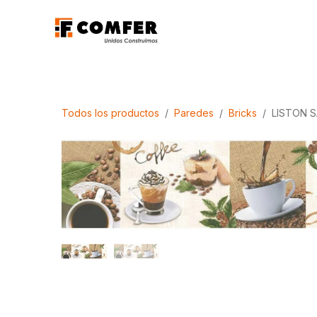
Ir al contenido
Promociones
Aca
Todos los productos
Paredes
Bricks
LISTON S