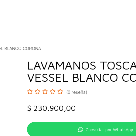
bados
Construcción
Inspírate
Quiénes so
EL BLANCO CORONA
LAVAMANOS TOSC
VESSEL BLANCO C
(0 reseña)
$
230.900,00
Consultar por WhatsApp