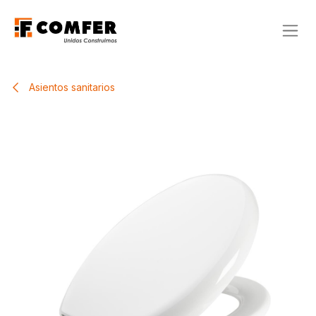
Ir al contenido
Asientos sanitarios