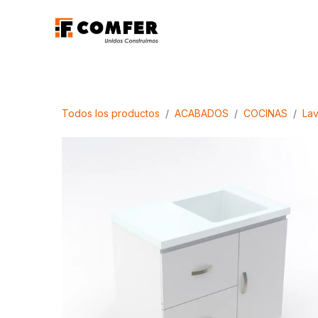
Ir al contenido
Promociones
Aca
Todos los productos
ACABADOS
COCINAS
La