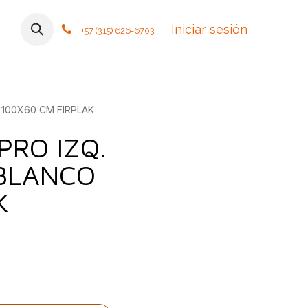
mos
Contáctanos
Foro
Cursos
Iniciar sesión
Tiendas
Política
+57 (315) 626-6703
100X60 CM FIRPLAK
RO IZQ.
 BLANCO
K