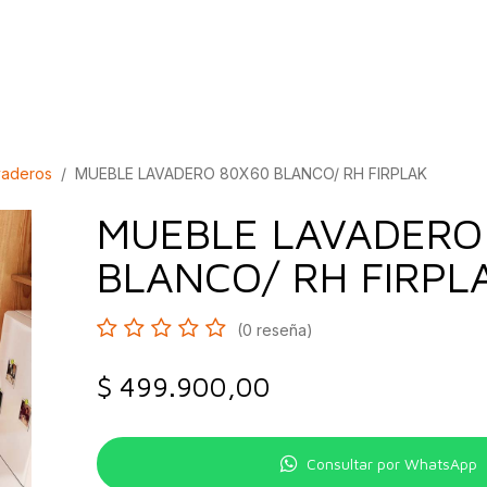
bados
Construcción
Inspírate
Quiénes so
vaderos
MUEBLE LAVADERO 80X60 BLANCO/ RH FIRPLAK
MUEBLE LAVADERO
BLANCO/ RH FIRPL
(0 reseña)
$
499.900,00
Consultar por WhatsApp