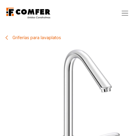
Ir al contenido
Griferías para lavaplatos