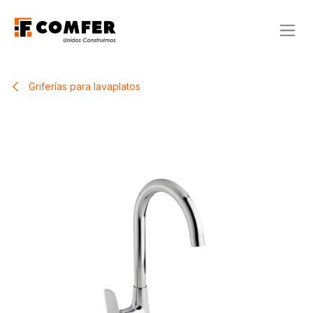
Ir al contenido
Griferías para lavaplatos