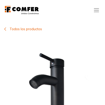
Ir al contenido
Todos los productos