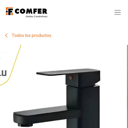
Ir al contenido
Todos los productos