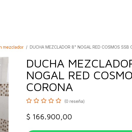
bados
Construcción
Inspírate
Quiénes so
n mezclador
DUCHA MEZCLADOR 8" NOGAL RED COSMOS SSB
DUCHA MEZCLADOR
NOGAL RED COSMO
CORONA
(0 reseña)
$
166.900,00