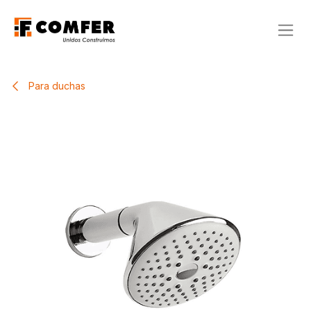
Ir al contenido
Para duchas