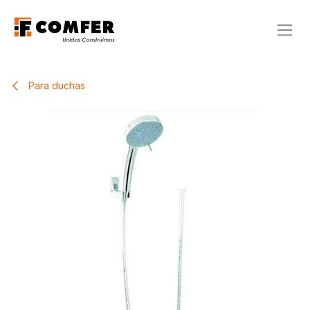
Ir al contenido
Para duchas