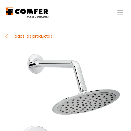
Ir al contenido
Todos los productos