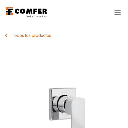
Ir al contenido
Todos los productos