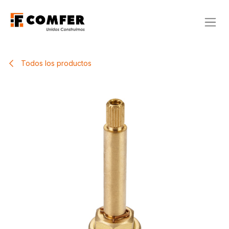
Ir al contenido
Todos los productos