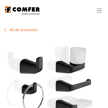
Ir al contenido
Kit de accesorios