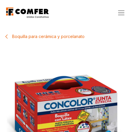
Ir al contenido
Boquilla para cerámica y porcelanato