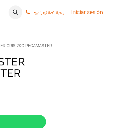
mos
Contáctanos
Foro
Cursos
Iniciar sesión
Tiendas
Política
+57 (315) 626-6703
ER GRIS 2KG PEGAMASTER
STER
STER