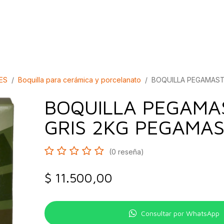
bados
Construcción
Inspírate
Quiénes so
ES
Boquilla para cerámica y porcelanato
BOQUILLA PEGAMAST
BOQUILLA PEGAMA
GRIS 2KG PEGAMA
(0 reseña)
$
11.500,00
Consultar por WhatsApp